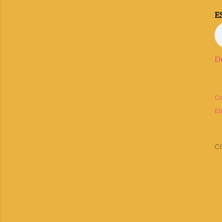
E
D
Co
Et
C