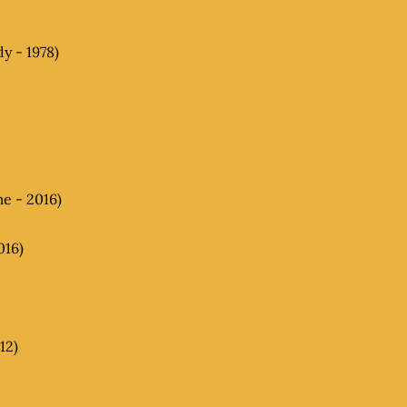
y - 1978)
e - 2016)
016)
12)