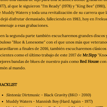
977), al que le siguieron "I'm Ready" (1978) y "King Bee" (1981)
 Muddy Waters y toda una revitalización de su carrera que
 dejó disfrutar demasiado, falleciendo en 1983, hoy en Frek
omenaje a esas grabaciones.
. en la segunda parte también escucharemos grandes discos y 
abuloso "Blue & Lonesome" con el que unos más que veteran
ravillaron a finales de 2016, también escucharemos clásico
cientes como el último trabajo de este 2017 de
Mr.Sipp
"Knoc
ejores bandas de blues de nuestro país como
Red House
con 
imón al mando.
RACKLIST
Sintonía:
Dirtmusic - Black Gravity (BKO - 2010)
Muddy Waters - Mannish Boy (Hard Again - 1977)