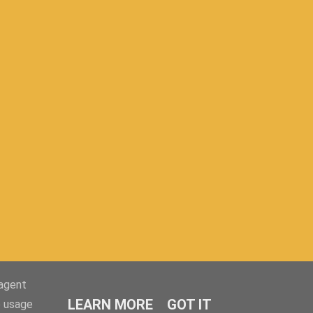
-agent
LEARN MORE
GOT IT
e usage