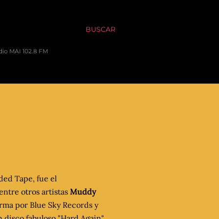
BUSCAR
dio MAI 102.8 FM
ded Tape, fue el
entre otros artistas
Muddy
rma por Blue Sky Records y
 disco fabuloso "Hard Again"