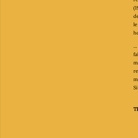
(1
de
le
h
..
f
ma
re
m
S
T