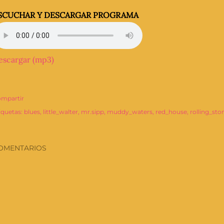
SCUCHAR Y DESCARGAR PROGRAMA
escargar (mp3)
mpartir
iquetas:
blues
little_walter
mr.sipp
muddy_waters
red_house
rolling_sto
OMENTARIOS