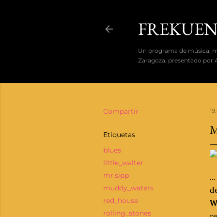
FREKUEN
Un programa de música, mús
Zaragoza, presentado por A
Compartir
19.
M
Etiquetas
blues
little_walter
mr.sipp
..
muddy_waters
de
red_house
W
rolling_stones
re