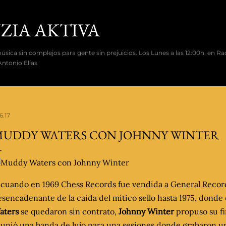
Ir al contenido principal
ZIA AKTIVA
ica sin complejos para gente sin prejuicios. Los Lunes a las 12:00h. en Ra
ntonio Elías
6.17
UDDY WATERS CON JOHNNY WINTER
. cuando en 1969 Chess Records fue vendida a General Recor
sencadenante de la caída del mítico sello hasta 1975, donde 
aters
se quedaron sin contrato,
Johnny Winter
propuso su fi
unió una banda de lujo para una sesiones donde grabaron un