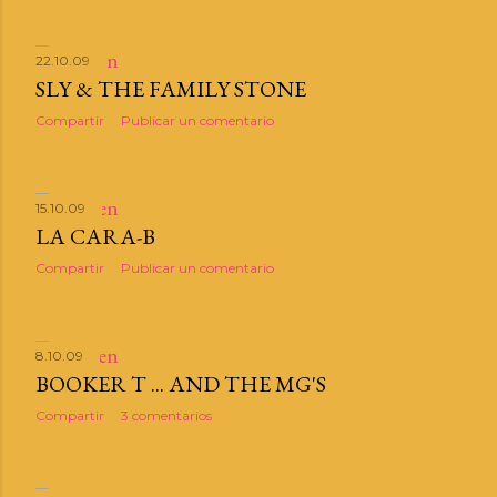
d
a
22.10.09
SLY & THE FAMILY STONE
s
Compartir
Publicar un comentario
15.10.09
LA CARA-B
Compartir
Publicar un comentario
8.10.09
BOOKER T ... AND THE MG'S
Compartir
3 comentarios