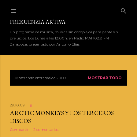
Ir al contenido principal
FREKUENZIA AKTIVA
Un programa de música, música sin complejos para gente sin
prejuicios. Los Lunes a las 12:00h. en Radio MAI 102.8 FM
Zaragoza, presentado por Antonio Elías
Mostrando entradas de 2009
MOSTRAR TODO
E
n
t
29.10.09
ARCTIC MONKEYS Y LOS TERCEROS
r
DISCOS
a
Compartir
2 comentarios