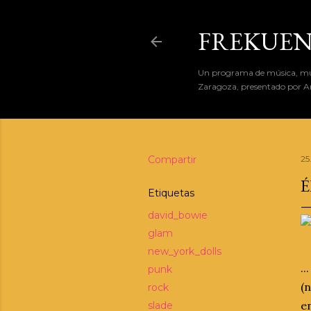
FREKUEN
Un programa de música, músi
Zaragoza, presentado por An
Compartir
25
É
Etiquetas
david_bowie
glam
new_york_dolls
.
punk
(
rock
e
slade