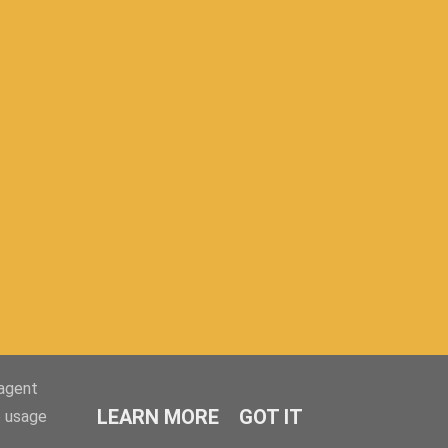
-agent
LEARN MORE
GOT IT
e usage