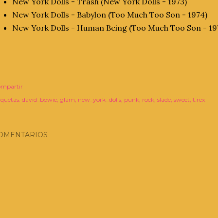
New York Dolls - Trash (New York Dolls - 1973)
New York Dolls - Babylon (Too Much Too Son - 1974)
New York Dolls - Human Being (Too Much Too Son - 19
mpartir
iquetas:
david_bowie
glam
new_york_dolls
punk
rock
slade
sweet
t.rex
OMENTARIOS