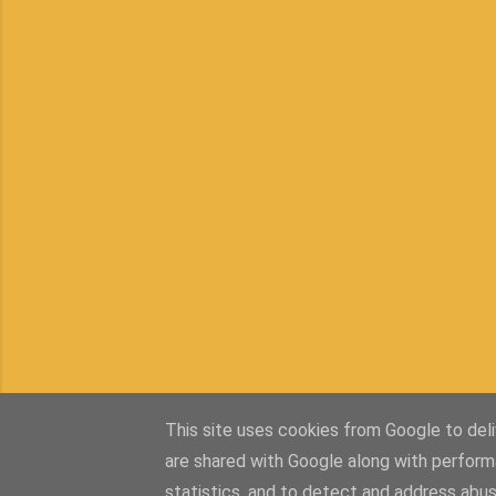
This site uses cookies from Google to deliv
are shared with Google along with perform
statistics, and to detect and address abus