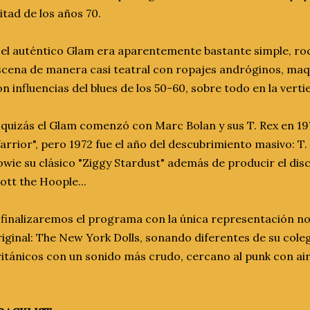
tad de los años 70.
.. el auténtico Glam era aparentemente bastante simple, ro
scena de manera casi teatral con ropajes andróginos, maqu
n influencias del blues de los 50-60, sobre todo en la verti
. quizás el Glam comenzó con Marc Bolan y sus T. Rex en 19
rrior", pero 1972 fue el año del descubrimiento masivo: T. 
owie su clásico "Ziggy Stardust" además de producir el dis
ott the Hoople...
.. finalizaremos el programa con la única representación 
riginal: The New York Dolls, sonando diferentes de su col
ritánicos con un sonido más crudo, cercano al punk con air