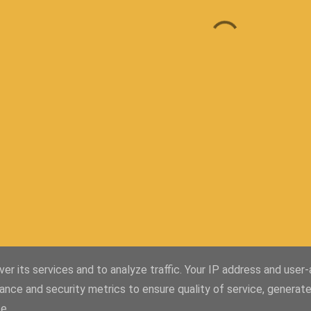
er its services and to analyze traffic. Your IP address and user
ance and security metrics to ensure quality of service, generat
Con la tecnología de Blogger
e.