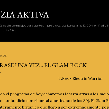
Ir al contenido principal
ZIA AKTIVA
ca sin complejos para gente sin prejuicios. Los Lunes a las 12:00h. en Radio 
tonio Elías
.9.08
RASE UNA VEZ... EL GLAM ROCK
.. en el programa de hoy echaremos la vista atrás a los me
no confundirlo con el metal americano de los 80). El Glam 
nteramente británico que llegó a ser extremadamente pop