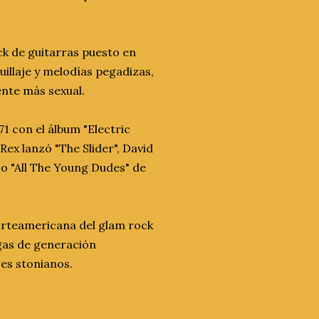
ck de guitarras puesto en
illaje y melodías pegadizas,
ente más sexual.
71 con el álbum "Electric
Rex lanzó "The Slider", David
co "All The Young Dudes" de
norteamericana del glam rock
egas de generación
es stonianos.