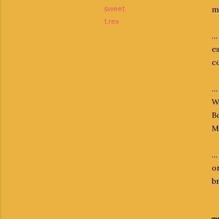
sweet
mi
t.rex
.
e
co
..
Wa
B
M
.
o
b